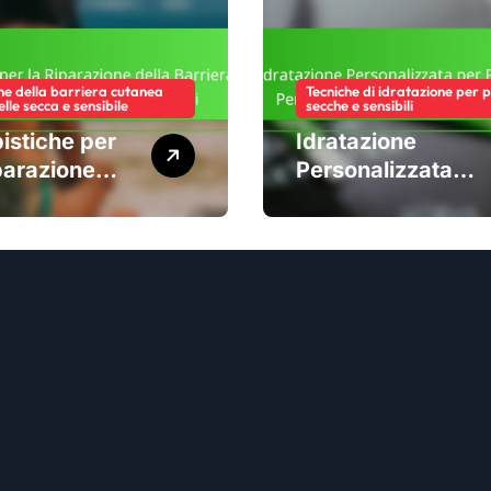
ne della barriera cutanea
Tecniche di idratazione per pe
elle secca e sensibile
secche e sensibili
istiche per
Idratazione
parazione
Personalizzata
 Barriera
per Pelli Sensibili:
nea: Fasi,
Personalizzazione
tative,
, Ingredienti,
gli
Efficacia