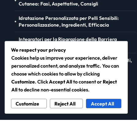
Cutanea: Fasi, Aspettative, Consigli
Idratazione Personalizzata per Pelli Sensibili:
Personalizzazione, Ingredienti, Efficacia
Integratori per la Riparazione della Barriera
Cutanea: Tipi, Benefici, Raccomandazioni
We respect your privacy
Cookies help us improve your experience, deliver
Barriera Cutanea e Infiammazione: Cause, Effetti,
personalized content, and analyze traffic. You can
Trattamenti
choose which cookies to allow by clicking
Customize
. Click
Accept All
to consent or
Reject
All
to decline non-essential cookies.
neurowork.net
Customize
Reject All
Accept All