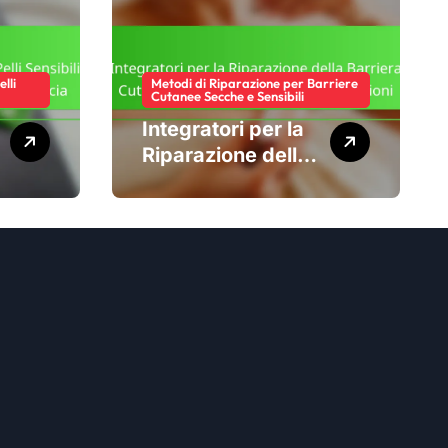
lli
Metodi di Riparazione per Barriere
Cutanee Secche e Sensibili
Integratori per la
Riparazione della
Barriera Cutanea:
Tipi, Benefici,
Raccomandazioni