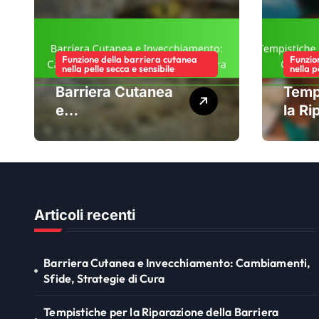
Funzione della barriera cutanea
Funzio
nella pelle secca e sensibile
nella p
Barriera Cutanea
Temp
e
la Ri
Invecchiamento:
della
Cambiamenti,
Cuta
Sfide, Strategie di
Aspet
Cura
Consi
Articoli recenti
Barriera Cutanea e Invecchiamento: Cambiamenti,
Sfide, Strategie di Cura
Tempistiche per la Riparazione della Barriera