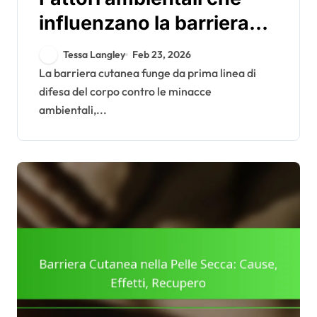
influenzano la barriera
cutanea: inquinamento,
Tessa Langley
Feb 23, 2026
clima, UV
La barriera cutanea funge da prima linea di
difesa del corpo contro le minacce
ambientali,...