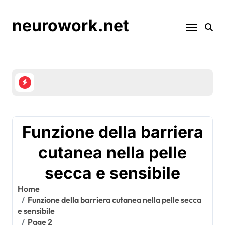
Skip
to
neurowork.net
content
Barriera Cutanea e Infiammazione: Cause, Effetti
Funzione della barriera
cutanea nella pelle
secca e sensibile
Home
Funzione della barriera cutanea nella pelle secca
e sensibile
Page 2