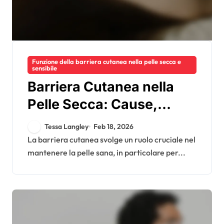
Funzione della barriera cutanea nella pelle secca e
sensibile
Barriera Cutanea nella
Pelle Secca: Cause,
Effetti, Recupero
Tessa Langley
Feb 18, 2026
La barriera cutanea svolge un ruolo cruciale nel
mantenere la pelle sana, in particolare per...