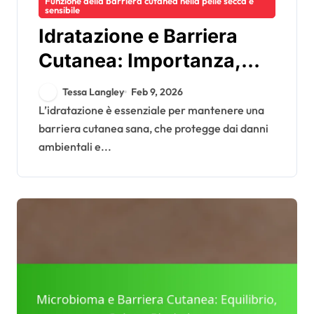
Funzione della barriera cutanea nella pelle secca e
sensibile
Idratazione e Barriera
Cutanea: Importanza,
Metodi, Prodotti
Tessa Langley
Feb 9, 2026
L’idratazione è essenziale per mantenere una
barriera cutanea sana, che protegge dai danni
ambientali e...