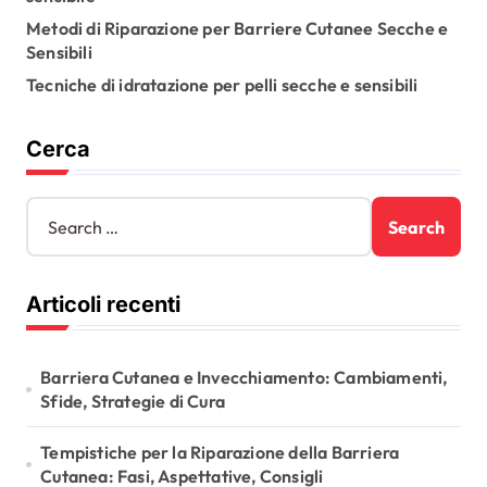
Metodi di Riparazione per Barriere Cutanee Secche e
t
Sensibili
i
Tecniche di idratazione per pelli secche e sensibili
o
n
Cerca
S
e
a
r
Articoli recenti
c
h
f
o
Barriera Cutanea e Invecchiamento: Cambiamenti,
r
Sfide, Strategie di Cura
:
Tempistiche per la Riparazione della Barriera
Cutanea: Fasi, Aspettative, Consigli