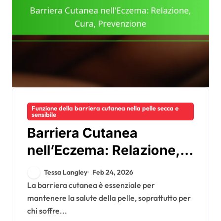
Funzione della barriera cutanea nella pelle secca e
sensibile
Barriera Cutanea
nell’Eczema: Relazione,
Cura, Prevenzione
Tessa Langley
Feb 24, 2026
La barriera cutanea è essenziale per
mantenere la salute della pelle, soprattutto per
chi soffre...