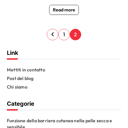
Read more
P
1
2
o
s
Link
t
s
Mettiti in contatto
Post del blog
p
Chi siamo
a
g
Categorie
i
n
Funzione della barriera cutanea nella pelle secca e
a
sensibile